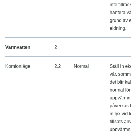
inte tillräck
hantera vä
grund av 
eldning.
Varmvatten
2
Komfortläge
2.2
Normal
Ställ in e
vår, somm
det blir kal
normal för 
uppvärmn
påverkas f
in lyx vid
tillsats an
uppvärmni