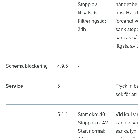
Stopp av
när det beh
tillsats: 6
hus. Har du
Filtreringstid:
forcerad v
24h
sänk stopp
sänkas så 
lägsta avluf
Schema blockering
4.9.5
-
Service
5
Tryck in 
sek för at
5.1.1
Start eko: 40
Vid kall v
Stopp eko: 42
kan det va
Start normal:
sänka lyx t