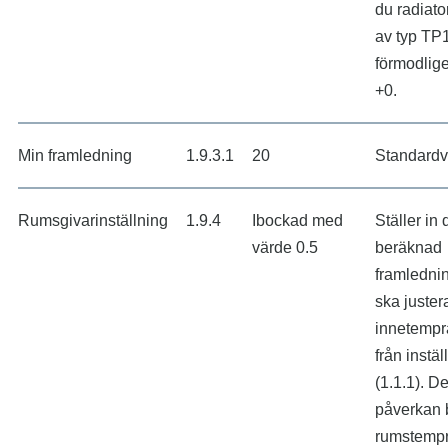
du radiator
av typ TP
förmodlige
+0.
Min framledning
1.9.3.1
20
Standardvä
Rumsgivarinställning
1.9.4
Ibockad med
Ställer in
värde 0.5
beräknad
framledni
ska juste
innetempr
från instä
(1.1.1). De
påverkan 
rumstempr