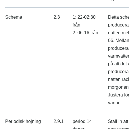
Schema
2.3
1: 22-02:30
Detta schem
från
producera
2: 06-16 från
natten mel
06. Mella
producera
varmvatte
på att det
producera
natten räc
morgonens
Justera fö
vanor.
Periodisk höjning
2.9.1
period 14
Ställ in at