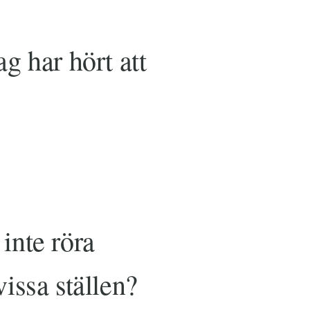
g har hört att
inte röra
issa ställen?