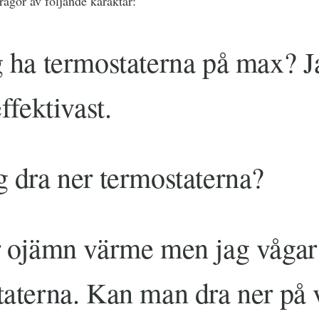
rågor av följande karaktär:
 ha termostaterna på max? Ja
effektivast.
g dra ner termostaterna?
r ojämn värme men jag vågar 
aterna. Kan man dra ner på v