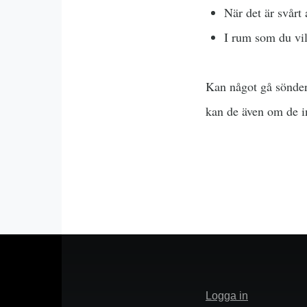
När det är svårt 
I rum som du vil
Kan något gå sönder 
kan de även om de in
Meny
Logga in
för