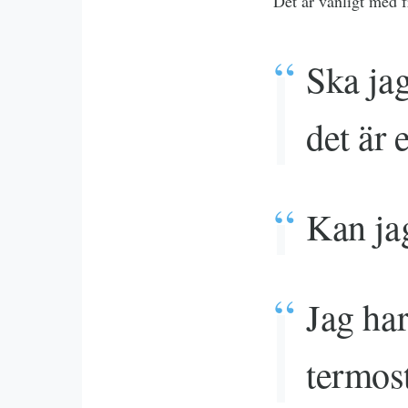
Det är vanligt med f
Ska jag
det är 
Kan ja
Jag ha
termost