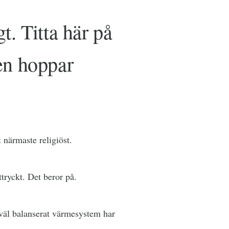
. Titta här på
en hoppar
t närmaste religiöst.
ttryckt. Det beror på.
t väl balanserat värmesystem har