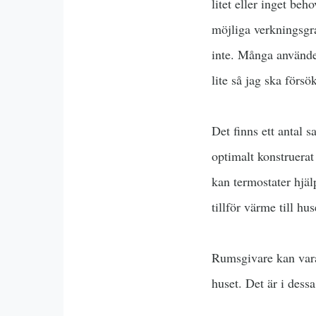
litet eller inget b
möjliga verkningsgra
inte. Många använder
lite så jag ska förs
Det finns ett antal s
optimalt konstruerat 
kan termostater hjäl
tillför värme till hus
Rumsgivare kan vara b
huset. Det är i dess