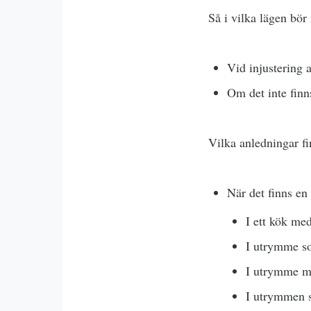
Så i vilka lägen bö
Vid injustering
Om det inte finn
Vilka anledningar fi
När det finns en 
I ett kök me
I utrymme so
I utrymme m
I utrymmen s