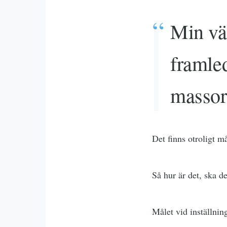
Min vär
framle
massor
Det finns otroligt må
Så hur är det, ska de
Målet vid inställnin