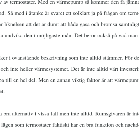
ehov av termostater. Med en värmepump så kommer den få jämnas
d. Så med i åtanke är svaret ett solklart ja på frågan om term
 liknelsen att det är dumt att både gasa och bromsa samtidig
öka undvika den i möjligaste mån. Det beror också på vad man
aker i ovanstående beskrivning som inte alltid stämmer. För det 
och inte heller värmesystemet. Det är inte alltid värt investeri
pa till en hel del. Men en annan viktig faktor är att värmepum
et.
ra alternativ i vissa fall men inte alltid. Rumsgivaren är inte
a lägen som termostater faktiskt har en bra funktion och nackdel