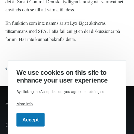
det är Smart Control. Den ska tydligen lära sig när varmvattnet
används och se till att värma till dess.
En funktion som inte nämns är att Lyx-läget aktiveras
tillsammans med SPA. I alla fall enligt en del diskussioner på
forum. Har inte kunnat bekräfta detta.
eltipsaren.se
We use cookies on this site to
enhance your user experience
By clicking the Accept button, you agree to us doing so.
Meny
Logga in
More info
för
användarkonto
Accept
Drivs av
Drupal