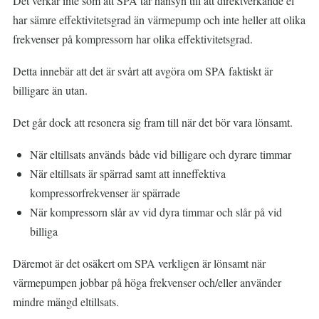
Det verkar inte som att SPA tar hänsyn till att direktverkande el
har sämre effektivitetsgrad än värmepump och inte heller att olika
frekvenser på kompressorn har olika effektivitetsgrad.
Detta innebär att det är svårt att avgöra om SPA faktiskt är
billigare än utan.
Det går dock att resonera sig fram till när det bör vara lönsamt.
När eltillsats används både vid billigare och dyrare timmar
När eltillsats är spärrad samt att inneffektiva
kompressorfrekvenser är spärrade
När kompressorn slår av vid dyra timmar och slår på vid
billiga
Däremot är det osäkert om SPA verkligen är lönsamt när
värmepumpen jobbar på höga frekvenser och/eller använder
mindre mängd eltillsats.