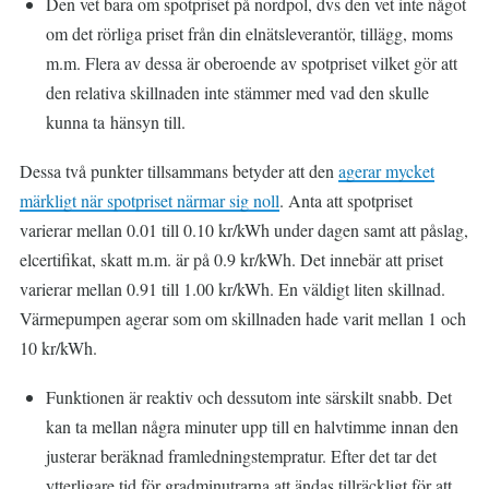
Den vet bara om spotpriset på nordpol, dvs den vet inte något
om det rörliga priset från din elnätsleverantör, tillägg, moms
m.m. Flera av dessa är oberoende av spotpriset vilket gör att
den relativa skillnaden inte stämmer med vad den skulle
kunna ta hänsyn till.
Dessa två punkter tillsammans betyder att den
agerar mycket
märkligt när spotpriset närmar sig noll
. Anta att spotpriset
varierar mellan 0.01 till 0.10 kr/kWh under dagen samt att påslag,
elcertifikat, skatt m.m. är på 0.9 kr/kWh. Det innebär att priset
varierar mellan 0.91 till 1.00 kr/kWh. En väldigt liten skillnad.
Värmepumpen agerar som om skillnaden hade varit mellan 1 och
10 kr/kWh.
Funktionen är reaktiv och dessutom inte särskilt snabb. Det
kan ta mellan några minuter upp till en halvtimme innan den
justerar beräknad framledningstempratur. Efter det tar det
ytterligare tid för gradminutrarna att ändas tillräckligt för att