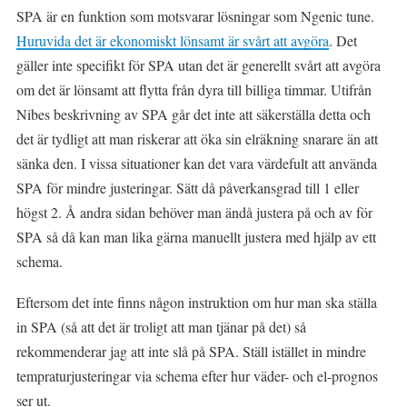
SPA är en funktion som motsvarar lösningar som Ngenic tune.
Huruvida det är ekonomiskt lönsamt är svårt att avgöra
. Det
gäller inte specifikt för SPA utan det är generellt svårt att avgöra
om det är lönsamt att flytta från dyra till billiga timmar. Utifrån
Nibes beskrivning av SPA går det inte att säkerställa detta och
det är tydligt att man riskerar att öka sin elräkning snarare än att
sänka den. I vissa situationer kan det vara värdefult att använda
SPA för mindre justeringar. Sätt då påverkansgrad till 1 eller
högst 2. Å andra sidan behöver man ändå justera på och av för
SPA så då kan man lika gärna manuellt justera med hjälp av ett
schema.
Eftersom det inte finns någon instruktion om hur man ska ställa
in SPA (så att det är troligt att man tjänar på det) så
rekommenderar jag att inte slå på SPA. Ställ istället in mindre
tempraturjusteringar via schema efter hur väder- och el-prognos
ser ut.