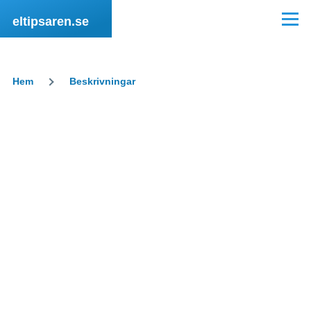
Hoppa till huvudinnehåll
eltipsaren.se
Meny
Hem
Beskrivningar
Länkstig