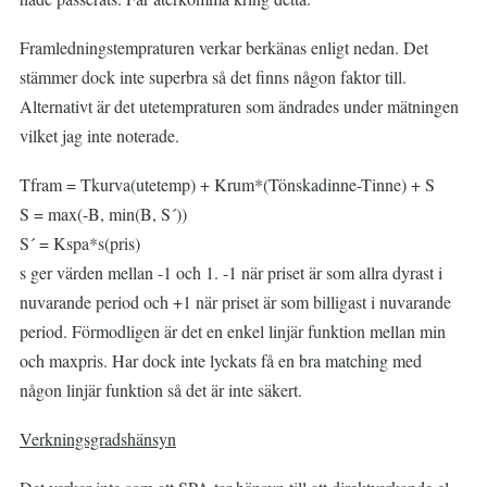
Framledningstempraturen verkar berkänas enligt nedan. Det
stämmer dock inte superbra så det finns någon faktor till.
Alternativt är det utetempraturen som ändrades under mätningen
vilket jag inte noterade.
Tfram = Tkurva(utetemp) + Krum*(Tönskadinne-Tinne) + S
S = max(-B, min(B, S´))
S´ = Kspa*s(pris)
s ger värden mellan -1 och 1. -1 när priset är som allra dyrast i
nuvarande period och +1 när priset är som billigast i nuvarande
period. Förmodligen är det en enkel linjär funktion mellan min
och maxpris. Har dock inte lyckats få en bra matching med
någon linjär funktion så det är inte säkert.
Verkningsgradshänsyn