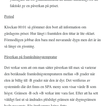
faktiskt ge en påverkan på priset.
Period
Klockan 00:01 så glömmer den bort all information om
gårdagens priser. Hur långt i framtiden den tittar är lite oklart.
Förmodligen jobbar den bara med nuvarande dygn men det är än
så länge en gissning.
Påverkan på framledningstempratur
Det verkar som att om man sätter påverkan till max så varierar
den beräknade framlednigstempraturen mellan +B grader när
elen är billig till -B grader när den är dyr. Det verifieras av
systeminfo där det finns en SPA meny som visar värde B som
högst. Gränsen -B och +B verkar inte vara fast. Efter att ha sett
väldigt fast ut så ändrades plödsligt gränsen när dygnsgränsen
hade passerats. Får återkomma kring detta.